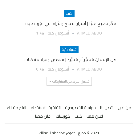
كتب
فكّر تصبح غنيًا | أسرار النجاح والثراء التي غيّرت حياة…
AHMED ABDO
أسبوعين منذ
1
تنمية ذاتية
هل الإنسان مُسيَّر أم مُخيَّر؟ | ملخص ومراجعة كتاب…
AHMED ABDO
أسبوعين منذ
0
تحميل المزيد من المشاركات
من نحن
اتصل بنا
سياسة الخصوصية
اتفاقية الاستخدام
انشر مقالك
اعلن معنا
كتب
كورسات
اعلن معنا
2021 © جميع الحقوق محفوظة لـ مقالك