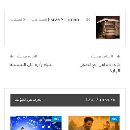
Esraa Soliman
130 المشاركات
0 تعليقات
السابق بوست
القادم بوست
كيف تتعامل مع الطفل
الحياء وأثره على المسلمة
الزنان!
قد يعجبك ايضا
المزيد عن المؤلف
تربية
تربية