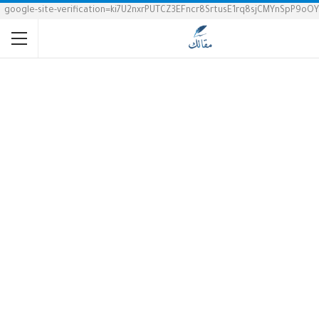
google-site-verification=ki7U2nxrPUTCZ3EFncr8SrtusE1rq8sjCMYnSpP9oOY