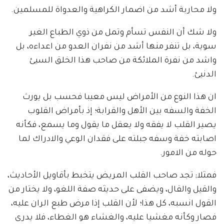
ولا محاربة أشد من اضمار الكراهية والعدواة للمسلمين.
ولا شك أن النفس تسأم وتمل من ذوي الطباع الغير
سوية، بل تنفر منها أشد من نفران العدو من اعداءه، بل
واشد من نفرة الملائكة من صاحب هذا الخلق السيئ
الدنيئ.
ان هذا النوع من الأمراض ليس معيبا فحسب بل يورث
الخفة والسفه بين الأهل والقرابة؛ إذ بأمراض القلوب
يصير القلب لا يفقه ولا يعقل ما يقول وما يسمع، فكأنه
اصابته خفة وسفه جبلته على فقدان الوعي والادراك لما
حوله من الامور.
فمثلا; تجد صاحب القلب المريض يتخبط بأقاويل الأحاديث،
والقيل والقال، ويضفى على حديثه صفة اللغو، ولا يختار من
القول انسبه، كل هذا؛ لأن القلب إذا مرض طبع الران عليه،
فصار وكأنه مغشيا عليه، والغشاء هو الغطاء، فلا يدرى