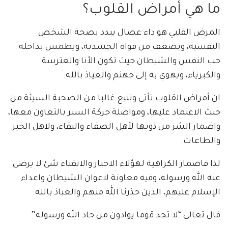
ما هي أمراض القلوب؟
المرض القلبي هو داء عضال يبدد بصحة الشخص
النفسية، ويضعف من قواه الجسدية، ويطمس بداخله
حب النفس والشيطان حيث تكون الأنا والغترسة
والكبرياء، ويهوي به إلى جهنم والعياذ بالله.
ان أمراض القلوب تأتي وتنبع غالبا من الصحبة السيئة من
حيث الاعتماد عليها، ومواصلة حركة السير بالتعاون معها،
واضمار الشر من ذويها لأهل الصفاء والنقاء، ولاهل الخير
والطاعات.
لذا فاضمار الكراهية لهؤلاء الاخيار والاتقياء شئ لا يرضى
عنه الله ورسوله، وفيه معاونة لاعوان الشيطان واعداء
الإسلام عليهم، الذين حذرنا الله منهم والعباذ بالله.
قال تعالى “لا تجد قوما يوادون من حاد الله ورسوله”