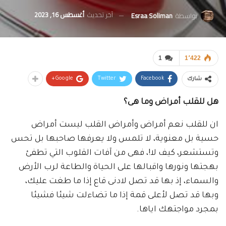
آخر تحديث
أغسطس 16, 2023
بواسطة
Esraa Soliman
1
1٬422
Google+
Twitter
Facebook
شارك
هل للقلب أمراض وما هى؟
ان للقلب نعم أمراض وأمراض القلب ليست أمراض
حسية بل معنوية، لا تلمس ولا يعرفها صاحبها بل تحس
وتستشعر، كيف لا!، فهى من آفات القلوب التي تطفئ
بهجتها ونورها واقبالها على الحياة والطاعة لرب الأرض
والسماء، إذ بها قد تصل لادنى قاع إذا ما طغت عليك،
وبها قد تصل لأعلى قمة إذا ما تضاءلت شيئا فشيئا
بمجرد مواجتهك اياها.