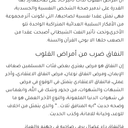
ان أمراض القلوب لذات تأثير حاد على صاحبها،إذ بها
القدرة على تدمير صحة الشخص النفسية والجسدية،
فهى تمثل عقدا نفسية لصاحبها، التي تكونت أثر مجموعة
من الأفكار السلبية العدائية المتراكبة الواحدة تلو
الأخرى،وتحت تأثير النفث الشيطاني أصبحت عقدا من
الصعب حلها الا بوحي القرآن والسنة.
النفاق ضرب من أمراض القلوب
إن النفاق هو مرض يعتري بعض فئات المسلمين ضعاف
الإيمان، ومرض النفاق نوعان، مرض النفاق الاعتقادي، وآخر
عملي، فالنفاق الاعتقادي يتمثل في الوقوع في مرض
الشبهات والشهوات، من جحود وشك في الله، وانغماس
في شهوات الدنيا الملعونة، والنوع الآخر العملي هو ما
وضحه حديث “ايه المنافق ثلاث…” والذي يتمثل من اخلاف
للوعد، وخيانة للامانة، وكذب الحديث.
فالنفاق داء عضال يرمي صاحبه في جهنم والعياذ