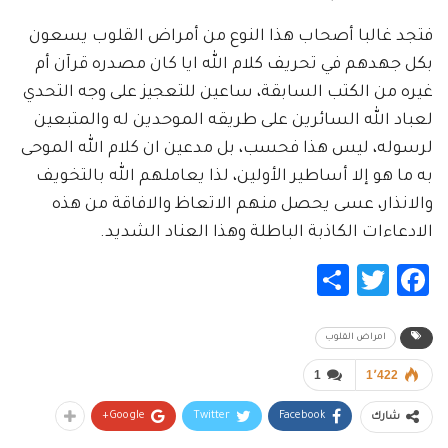
فتجد غالبا أصحاب هذا النوع من أمراض القلوب يسعون
بكل جهدهم في تحريف كلام الله ايا كان مصدره قرآن أم
غيره من الكتب السابقة، ساعين للتعجيز على وجه التحدي
لعباد الله السائرين على طريقه الموحدين له والمتبعين
لرسوله، ليس هذا فحسب، بل مدعين ان كلام الله الموحى
به ما هو إلا أساطير الأولين، لذا يعاملهم الله بالتخويف
والانذار، عسى يحصل منهم الاتعاظ والافاقة من هذه
الادعاءات الكاذبة الباطلة وهذا العناد الشديد.
Share
Twitter
Facebook
امراض القلوب
1
1٬422
Google+
Twitter
Facebook
شارك