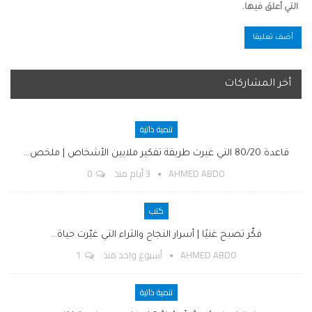
التي أعلق فيها.
أخر المشاركات
تنمية ذاتية
قاعدة 80/20 التي غيرت طريقة تفكير ملايين الأشخاص | ملخص…
AHMED ABDO
3 أيام منذ
0
كتب
فكّر تصبح غنيًا | أسرار النجاح والثراء التي غيّرت حياة…
AHMED ABDO
أسبوع واحد منذ
1
تنمية ذاتية