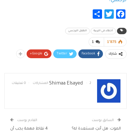
نرجسي؟
Share
Twitter
Facebook
أخطاء في التربية
الطفل النرجسي
1
1٬875
Google+
Twitter
Facebook
شارك
Shimaa Elsayed
2 المشاركات
0 تعليقات
السابق بوست
القادم بوست
الموت: هل أنتِ مستعدة له؟
4 نقاط مهمة يجب أن