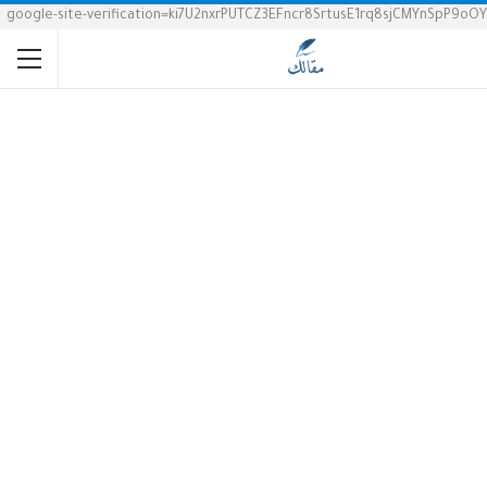
google-site-verification=ki7U2nxrPUTCZ3EFncr8SrtusE1rq8sjCMYnSpP9oOY