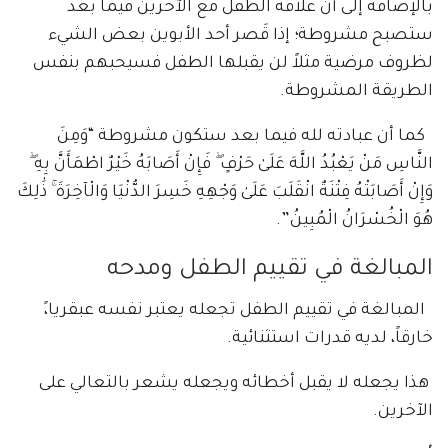
بالإضافة إلى أن علاقة الطفل مع الآخرين فيما بعد
ستصبح مشروطة؛ إذا قَصر أحد الأبوين بعض الشيء
لظروف مرضية مثلاً لن يقبلها الطفل فسيحبهم بنفس
الطريقة المشروطة.
كما أن عبادته لله فيما بعد ستكون مشروطة “وَمِنَ
النَّاسِ مَنْ يَعْبُدُ اللَّهَ عَلَىٰ حَرْفٍ ۖ فَإِنْ أَصَابَهُ خَيْرٌ اطْمَأَنَّ بِهِ ۖ
وَإِنْ أَصَابَتْهُ فِتْنَةٌ انْقَلَبَ عَلَىٰ وَجْهِهِ خَسِرَ الدُّنْيَا وَالْآخِرَةَ ۚ ذَٰلِكَ
هُوَ الْخُسْرَانُ الْمُبِينُ”.
المبالغة في تقييم الطفل ومدحه
المبالغة في تقييم الطفل تجعله يعتبر نفسه عبقريا،ً
خارقاً، لديه قدرات استثنائية.
هذا يجعله لا يقبل أخطائه ويجعله يشعر بالتعالي على
الآخرين.