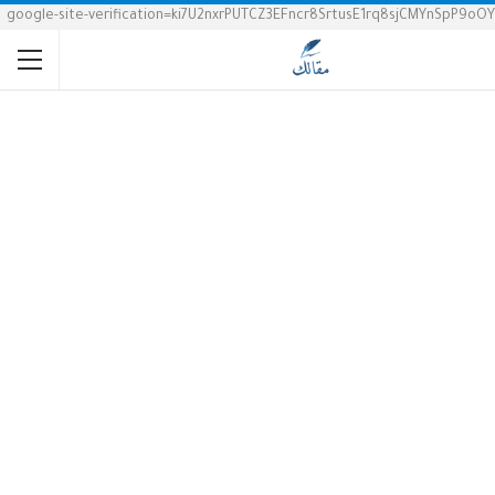
google-site-verification=ki7U2nxrPUTCZ3EFncr8SrtusE1rq8sjCMYnSpP9oOY