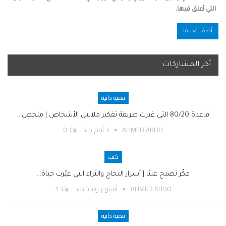
التي أعلق فيها.
أخر المشاركات
تنمية ذاتية
قاعدة 80/20 التي غيرت طريقة تفكير ملايين الأشخاص | ملخص…
AHMED ABDO
3 أيام منذ
0
كتب
فكّر تصبح غنيًا | أسرار النجاح والثراء التي غيّرت حياة…
AHMED ABDO
أسبوع واحد منذ
1
تنمية ذاتية