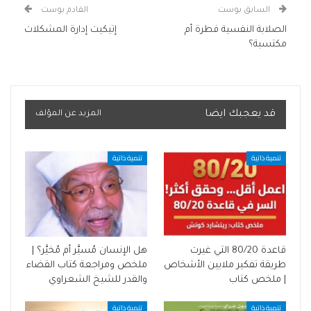
السابق بوست
القادم بوست
الصلابة النفسية فطرة أم
إتيكيت إدارة المشكلات
مكتسبة؟
قد يعجبك ايضا
المزيد عن المؤلف
تنمية ذاتية
تنمية ذاتية
قاعدة 80/20 التي غيرت
هل الإنسان مُسيَّر أم مُخيَّر؟ |
طريقة تفكير ملايين الأشخاص
ملخص ومراجعة كتاب القضاء
| ملخص كتاب
والقدر للشيخ الشعراوي
تنمية ذاتية
تنمية ذاتية