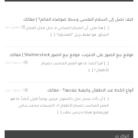
كيف تصل إلى السلام النفسي وسط ضوضاء العالم؟ | مقالك
شهرين منذ
[…] هنا تعني: أن الصيام الصباحي لا يحل محل العمل
الشاق، هو فقط يزيل “الغشاوة” […]
موقع بيع الصور على الانترنت: موقع بيع الصور Shutterstock | مقالك
3 سنوات منذ
[…] اقرأ أيضا: ما هو العمر المناسب لصيام
الأطفال؟ […]
أنواع الكحة عند الاطفال وكيفية علاجها؟ - مقالك
5 سنوات منذ
[…] أن يأخذ عسل نحل بالليمون مرتين يومياً.اقرئي أيضاً: ما هو
العمر المناسب لصيام الأطفال؟د /الشيماء محمد سامي
فوزيعضو هيئة تدريس بطب […]
اترك رد