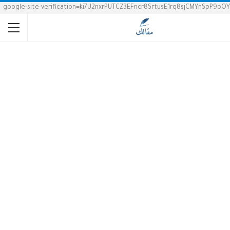
google-site-verification=ki7U2nxrPUTCZ3EFncr8SrtusE1rq8sjCMYnSpP9oOY