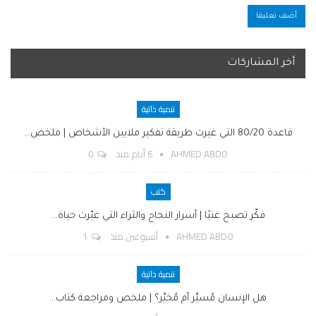
أخر المشاركات
تنمية ذاتية
قاعدة 80/20 التي غيرت طريقة تفكير ملايين الأشخاص | ملخص…
AHMED ABDO
6 أيام منذ
0
كتب
فكّر تصبح غنيًا | أسرار النجاح والثراء التي غيّرت حياة…
AHMED ABDO
أسبوعين منذ
1
تنمية ذاتية
هل الإنسان مُسيَّر أم مُخيَّر؟ | ملخص ومراجعة كتاب…