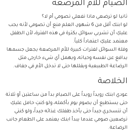
الصيام للأم المرضعة
ثانيا لو ترضعي ماذا تفعلي تصومي أم لا؟
لو ابنك أقل من 6 شهور، العلم منع أن تصومي لأنه يجب
عليكِ أن تشربي سوائل بكثرة في هذه الفترة، لأن الطفل
معتمد عليكِ اعتماداً كلياً.
وقلة السوائل لفترات كبيرة للأم المرضعة يجعل جسمها
يدافع عن نفسه وحياته، ويهمل أي شيء خارجي مثل
الرضاعة الطبيعية ويقللها حتى لا تدخل الأم في جفاف.
الخلاصة
عودي ابنك رويداً رويداً على الصيام بدأ من ساعتين أو ثلاثة
حتى يستطيع أن يصوم يوم بأكمله، ولو كنتِ حامل عليكِ
أن تتسحري جيداً حتى يأخذ طفلك غذائه جيداً، ولو كنتي
ترضعين صومي عندما يبدأ ابنك يعتمد على الطعام جانب
الرضاعة.