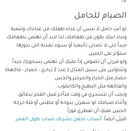
لا؟
الصيام للحامل
لو أنتِ حامل لا تنسي أن غذاء طفلك من غذاءك، وتنمية
وبناء ابنك يكون من طعامك، لذا لابد أن تهتمي بطعامك
جيداً حتى لا تصابي بأنيميا أو بسوء تغذية التي بدورها
ستؤثر على الجنين.
ولو قررتي أن تصومي إذاً عليكِ أن تهتمي بسحورك جيداً
وتتناولين على سبيل المثال ( عدد 2 زبادي – خضار – فاكهة)
خضار مثل الخيار والجرجير والخس.
والفاكهة مثل البطيخ والكانتلوب.
ويجب أن تتسحري في وقت متأخر قبيل الفجر بدقائق.
وأثناء صيامك لو شعرتي بدوخة أو عطش أو قلة حرجة
الجنين عليكِ أن تفطري فوراً.
اقرئي أيضاً:
أسباب تجعل بشرتك شباب طول العمر