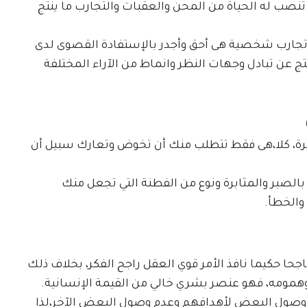
نصب له الحياة من المحن والعقبات والتجارب ما ينتج
 تجارب شخصية هى أحق وأجدر بالإستفادة القصوى لدى
تج عن تبادل وجهات النظر وانماط من الآراء المختلفة
اطرة، كلا،هى فقط تتطلب منك أن تخوض وتعارك سبيل أن
الصبر والمثابرة ونوع من الفطنة التي تجعل منك
والخطأ.
 حكيما نافذ الأمر قوي العقل راجح الفكر، بخلاف ذلك
همومه، فهو عنصر بشري خالي من القيمة الإنسانية.
 وصول البعض لأهدافهم وعدم وصول البعض الآخر،لذا