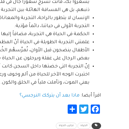
يشعروا بك، فأنت تشرح شعوراً جال في قلبك 
ذنبهم، بل هي المسافة الهائلة بين التجربة 
الإنسان لا يتطور بالراحة، التجربة والمعاناة
التجربة الأولى في حياتنا، دائماً مؤذية.
الحكمة في الحياة هي التجربة، مضافاً إليها ا
علمتني التجربة الطويلة في الحياة أنّ المظهر
الأطفال ينضجون قبل الأوان، تُمرِّسهُم الخ
بعض الرجال على غفلة ويرحلون عن الحياة 
إنّ التجربة التي خضتها داخل السجن كانت أ
اختبرت الوجه الآخر للحياة من ألم وخوف ورع
يعني الموت، وتأملت ملياً في الخلق والكون.
اقرأ أيضا:
ماذا بعد أن يتركك النرجسي؟
Share
Twitter
Facebook
الحياة
تجارب الحياة