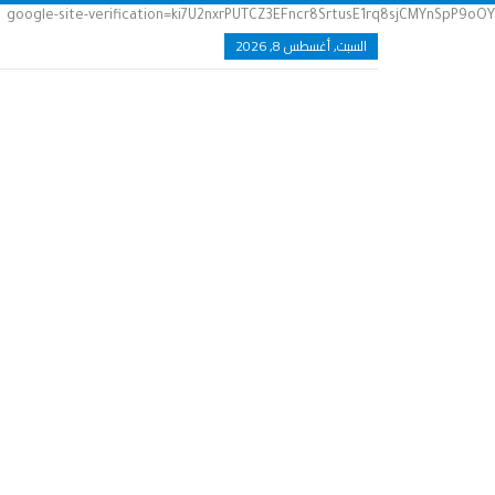
google-site-verification=ki7U2nxrPUTCZ3EFncr8SrtusE1rq8sjCMYnSpP9oOY
السبت, أغسطس 8, 2026