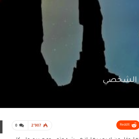
مو الشخصي
0
2٬907
ReddIt