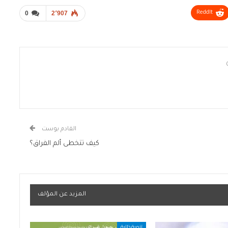
0
2٬907
ReddIt
القادم بوست
كيف تتخطى ألم الفراق؟
المزيد عن المؤلف
تنمية ذاتية