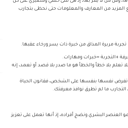
ا، وقل من لا يمر بها، إذ هى شئ حتمي ومصيري على كل
ت مع المزيد من المعارف والمعلومات حتى نحظى بتجارب
 تجربة مريرة المذاق من خبرة ذات يسر ورخاء عقبها.
رفة +التجربة =خبرات ومهارات.
ا تعلم بلا خطأ والخطأ هو ما صدر بلا قصد أو تعمد، إنه
 هى تفرض نفسها بنفسها على الشخص، فقانون الحياة
التجارب ما لم تطرق نوافذ معرفتك.
و العنصر البشري ونضج أفراده، إذ أنها تعمل على تعزيز