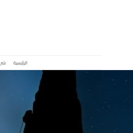
الرئيسية
شري