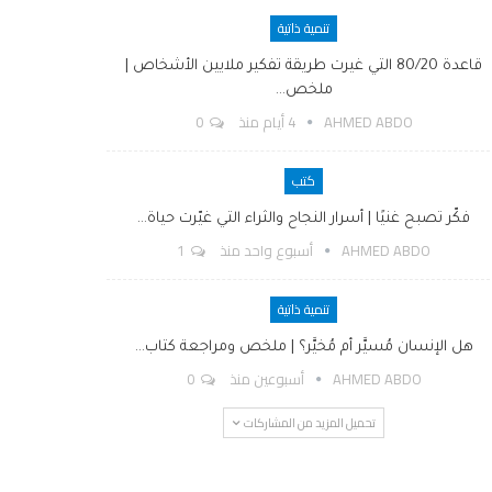
تنمية ذاتية
قاعدة 80/20 التي غيرت طريقة تفكير ملايين الأشخاص |
ملخص…
AHMED ABDO
4 أيام منذ
0
كتب
فكّر تصبح غنيًا | أسرار النجاح والثراء التي غيّرت حياة…
AHMED ABDO
أسبوع واحد منذ
1
تنمية ذاتية
هل الإنسان مُسيَّر أم مُخيَّر؟ | ملخص ومراجعة كتاب…
AHMED ABDO
أسبوعين منذ
0
تحميل المزيد من المشاركات