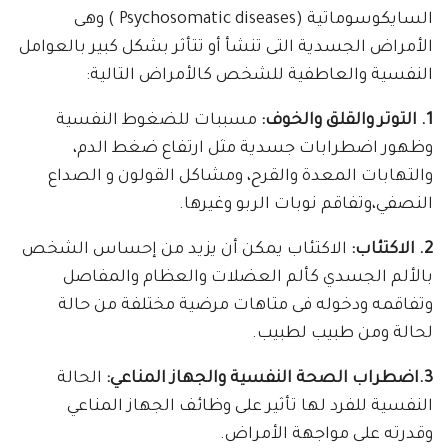
السايكوسوماتية (Psychosomatic diseases ) وهى
الأمراض الجسدية التى تنشأ أو تتأثر بشكل كبير بالعوامل
النفسية والعاطفية للشخص كالأمراض التالية:
1. التوتر والقلق والخوف:
مسببات للضغوط النفسية
وظهور اضطرابات جسدية مثل ارتفاع ضغط الدم،
والتهابات المعدة والقرح، ومشاكل القولون و الصداع
النصفي،وتفاقم نوبات الربو وغيرها.
2. الاكتئاب:
الاكتئاب يمكن أن يزيد من إحساس الشخص
بالألم الجسدي كألم العضلات والعظام والمفاصل
وتفاقمه ودخوله فى متاهات مرضية مختلفة من حالة
لحالة ومن طبيب لطبيب.
3.اضطراب الصحة النفسية والجهاز المناعي:
الحالة
النفسية للفرد لها تأثير على وظائف الجهاز المناعي
وقدرته على مواجهة الأمراض.