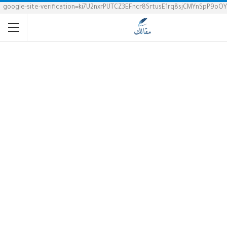
google-site-verification=ki7U2nxrPUTCZ3EFncr8SrtusE1rq8sjCMYnSpP9oOY