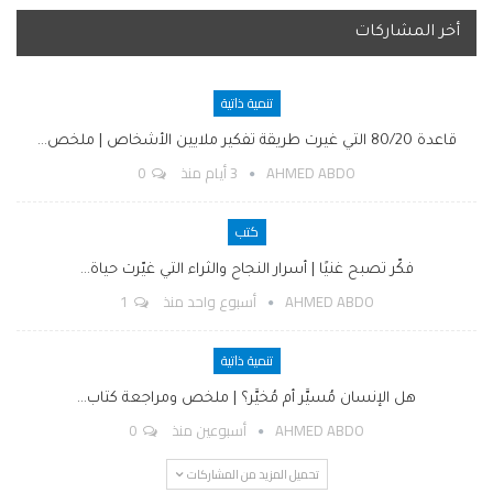
أخر المشاركات
تنمية ذاتية
قاعدة 80/20 التي غيرت طريقة تفكير ملايين الأشخاص | ملخص…
AHMED ABDO
3 أيام منذ
0
كتب
فكّر تصبح غنيًا | أسرار النجاح والثراء التي غيّرت حياة…
AHMED ABDO
أسبوع واحد منذ
1
تنمية ذاتية
هل الإنسان مُسيَّر أم مُخيَّر؟ | ملخص ومراجعة كتاب…
AHMED ABDO
أسبوعين منذ
0
تحميل المزيد من المشاركات