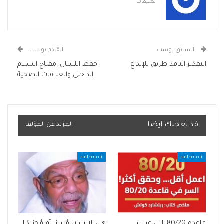
تعليقات
السابق بوست
القادم بوست
التفكير الناقد طريق للإبداع
حفظ اللسان: مفتاح السلام
الداخلي والعلاقات الصحية
قد يعجبك ايضا
المزيد عن المؤلف
تنمية ذاتية
تنمية ذاتية
قاعدة 80/20 التي غيرت
هل الإنسان مُسيَّر أم مُخيَّر؟ |