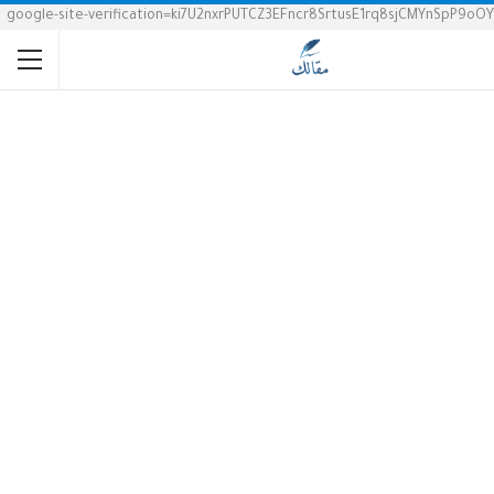
google-site-verification=ki7U2nxrPUTCZ3EFncr8SrtusE1rq8sjCMYnSpP9oOY