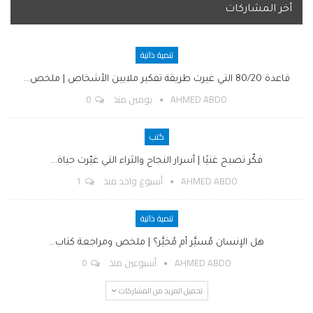
أخر المشاركات
تنمية ذاتية
قاعدة 80/20 التي غيرت طريقة تفكير ملايين الأشخاص | ملخص…
AHMED ABDO
يومين منذ
0
كتب
فكّر تصبح غنيًا | أسرار النجاح والثراء التي غيّرت حياة…
AHMED ABDO
أسبوع واحد منذ
1
تنمية ذاتية
هل الإنسان مُسيَّر أم مُخيَّر؟ | ملخص ومراجعة كتاب…
AHMED ABDO
أسبوعين منذ
0
تحميل المزيد من المشاركات