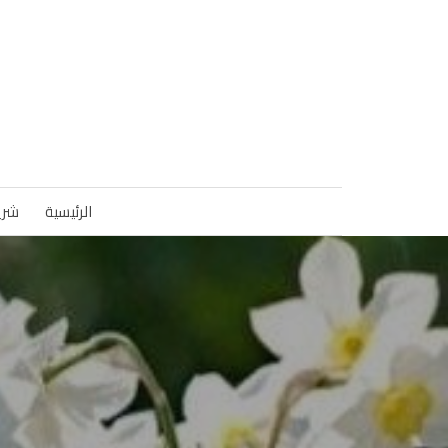
الرئيسية
شري