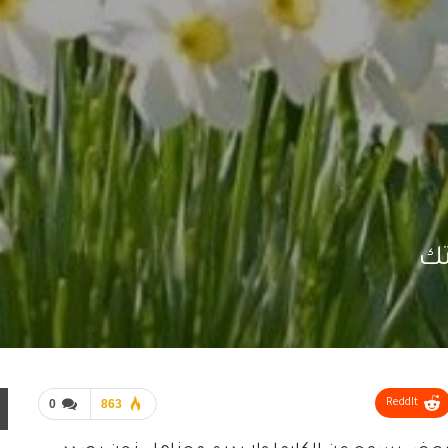
تك
0
863
ReddIt