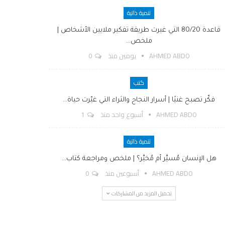
تنمية ذاتية
قاعدة 80/20 التي غيرت طريقة تفكير ملايين الأشخاص |
ملخص…
AHMED ABDO
يومين منذ
0
كتب
فكّر تصبح غنيًا | أسرار النجاح والثراء التي غيّرت حياة…
AHMED ABDO
أسبوع واحد منذ
1
تنمية ذاتية
هل الإنسان مُسيَّر أم مُخيَّر؟ | ملخص ومراجعة كتاب…
AHMED ABDO
أسبوعين منذ
0
تحميل المزيد من المشاركات