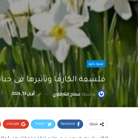
تنمية ذاتية
فلسفة الكارما وتأثيرها فى حيا
في
أبريل 13, 2024
بواسطة
سماح الشرقاوي
Google+
Twitter
Facebook
شارك