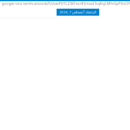
google-site-verification=ki7U2nxrPUTCZ3EFncr8SrtusE1rq8sjCMYnSpP9oOY
الجمعة, أغسطس 7, 2026