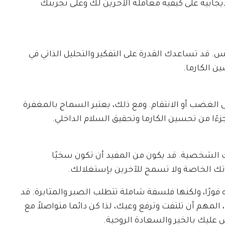
لإيجابية على كيفية معاملة الآخرين لك وعلى تجربتك
فس. قد تساعدك القدرة على التفكير والتحليل الذاتي في
ن الكارما.
الغضب أو الانتقام. ومع ذلك، يعتبر السماح بالمغفرة
ءًا من تحسين الكارما وتحقيق السلام الداخلي.
تك الشخصية. قد يكون من المفيد أن تكون سخيًا
اتك الخاصة ولا تسمح للآخرين بإستغلالك.
 فورًا، ولكنها فلسفة شاملة تتطلب الصبر والمثابرة. قد
ك، المهم أن تلتفت وترفع وعيك، لذا كن دائما متواصلاً مع
س عليك بالخير والسعادة الروحية.