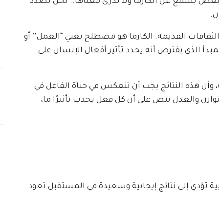
لبعض يسمع عن الكارما ولا يدرى معناها.. نحن بصدد
ن.
لثقافات القديمة. الكارما هو مصطلح يعني “العمل” أو
المبدأ الذي يفترض أنه يحدد تأثير أفعال الإنسان على
 وأن هذه النتائج يجب أن تنعكس في حياة الفاعل في
توازن والعدل ينص على أن كل فعل يحدث تأثيرًا ما،
ابية تؤدي إلى نتائج إيجابية وسعيدة في المستقبل تعود