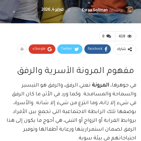
في
فبراير 4, 2026
بواسطة
Esraa Soliman
0
419
Google+
Twitter
Facebook
شارك
مفهوم المرونة الأسرية والرفق
في جوهرها،
المرونة
تعني الرفق، والرفق هو التيسير
والسماحة والمسامحة. وكما ورد في الأثر، ما كان الرفق
في شيء إلا زانه، وما انتزع من شيء إلا شانه. والأسرة،
بوصفها تلك الرابطة الاجتماعية التي تجمع بين الأفراد
بروابط القرابة أو الزواج أو التبني، هي أحوج ما يكون إلى هذا
الرفق لضمان استمراريتها ورعاية أطفالها وتوفير
احتياجاتهم في بيئة سوية.