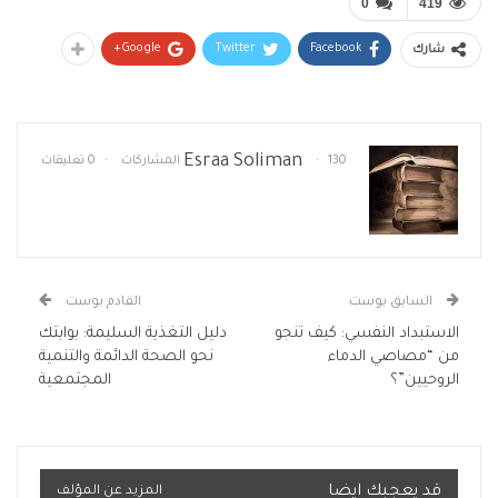
0
419
Google+
Twitter
Facebook
شارك
Esraa Soliman
130 المشاركات
0 تعليقات
السابق بوست
القادم بوست
الاستبداد النفسي: كيف تنجو
دليل التغذية السليمة: بوابتك
من “مصاصي الدماء
نحو الصحة الدائمة والتنمية
الروحيين”؟
المجتمعية
قد يعجبك ايضا
المزيد عن المؤلف