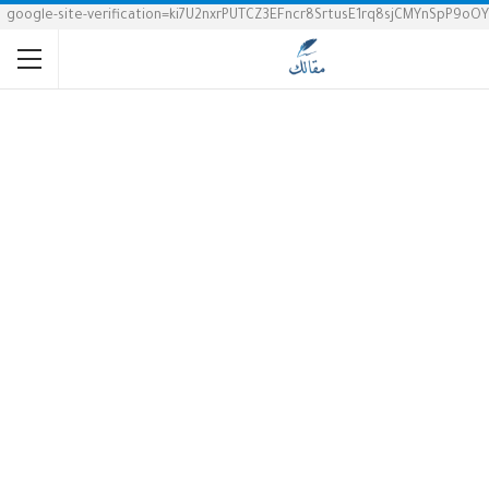
google-site-verification=ki7U2nxrPUTCZ3EFncr8SrtusE1rq8sjCMYnSpP9oOY