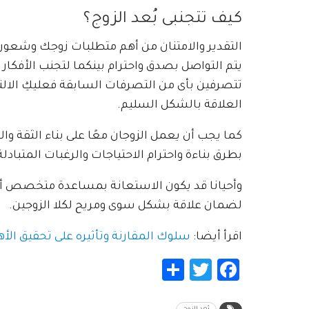
كيف تتجنبى بُعد الزوج؟
التقدير والامتنان من أهم متطلبات زوجك وشعوره
يتم التواصل بصدق واحترام بينكما لتجنب الأفكار وا
تتصرفين بأى من التصرفات السابقة فعليكِ الا
العلاقة بالشكل السليم.
كما يجب أن يعمل الزوجان معًا على بناء الثقة وا
بطرق بناءة واحترام الاحتياجات والرغبات المتبادلة
وأحيانا قد يكون الاستعانة بمساعدة متخصص أمر
لضمان علاقة بشكل سوى ومريح لكلا الزوجين.
اقرأ أيضا:
سلوك المقارنة وتأثيره على تحقيق الأ
Share
Twitter
Facebook