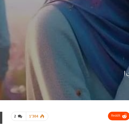
!
2
1٬304
ReddIt