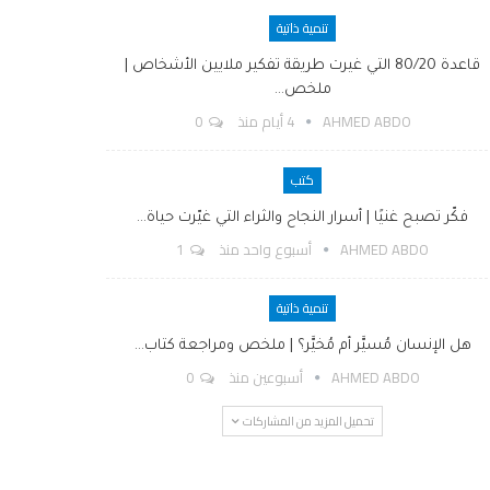
تنمية ذاتية
قاعدة 80/20 التي غيرت طريقة تفكير ملايين الأشخاص |
ملخص…
AHMED ABDO
4 أيام منذ
0
كتب
فكّر تصبح غنيًا | أسرار النجاح والثراء التي غيّرت حياة…
AHMED ABDO
أسبوع واحد منذ
1
تنمية ذاتية
هل الإنسان مُسيَّر أم مُخيَّر؟ | ملخص ومراجعة كتاب…
AHMED ABDO
أسبوعين منذ
0
تحميل المزيد من المشاركات