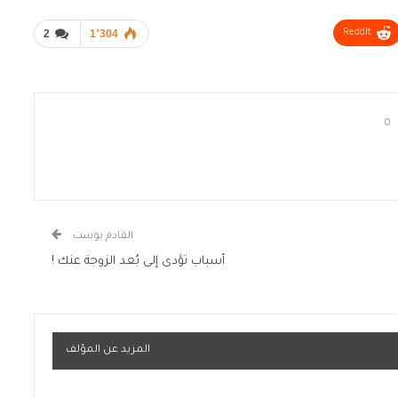
2
1٬304
ReddIt
0
القادم بوست
أسباب تؤدى إلى بُعد الزوجة عنك !
المزيد عن المؤلف