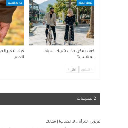
شريك الحياة
شريك الحياة
كيف يمكن جذب شريك الحياة
كيف تتغير الحي
المناسب؟
العمر!
السابق
التالي
2 تعليقات
عزيزتى المرأة .. لا العتاب! | مقالك