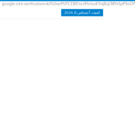
google-site-verification=ki7U2nxrPUTCZ3EFncr8SrtusE1rq8sjCMYnSpP9oOY
السبت, أغسطس 8, 2026