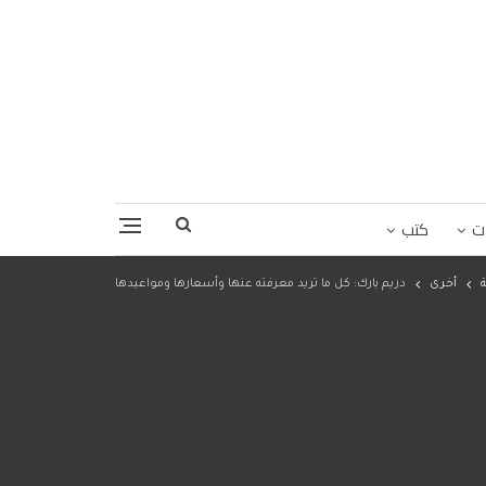
ت
كتب
أخرى
دريم بارك: كل ما تريد معرفته عنها وأسعارها ومواعيدها