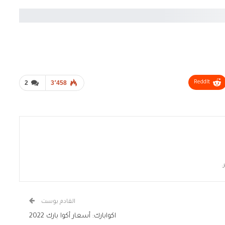
2
3٬458
ReddIt
.
القادم بوست
اكوابارك: أسعار أكوا بارك 2022