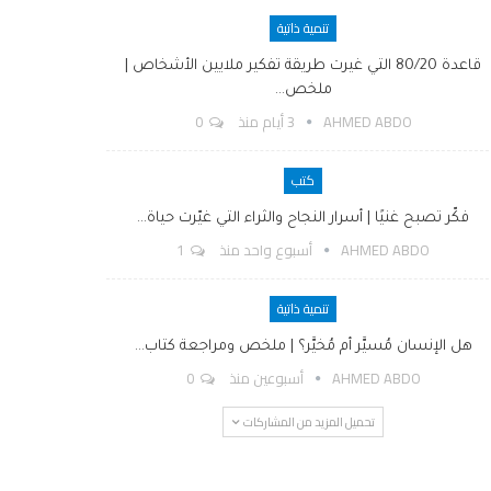
تنمية ذاتية
قاعدة 80/20 التي غيرت طريقة تفكير ملايين الأشخاص |
ملخص…
AHMED ABDO
3 أيام منذ
0
كتب
فكّر تصبح غنيًا | أسرار النجاح والثراء التي غيّرت حياة…
AHMED ABDO
أسبوع واحد منذ
1
تنمية ذاتية
هل الإنسان مُسيَّر أم مُخيَّر؟ | ملخص ومراجعة كتاب…
AHMED ABDO
أسبوعين منذ
0
تحميل المزيد من المشاركات