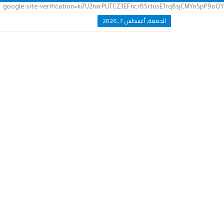
google-site-verification=ki7U2nxrPUTCZ3EFncr8SrtusE1rq8sjCMYnSpP9oOY
الجمعة, أغسطس 7, 2026