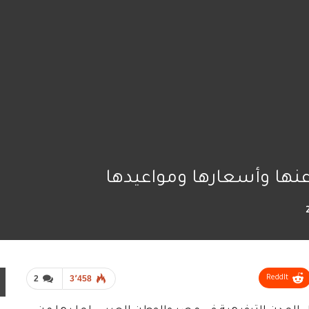
 عنها وأسعارها ومواعيدها
2
3٬458
ReddIt