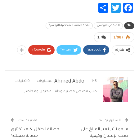
Share
Twitter
Facebook
الشخص النرجسي
نقطة ضعف الشخصية النرجسية
1
1٬987
Google+
Twitter
Facebook
شارك
Ahmed Abdo
145 المشاركات
0 تعليقات
كاتب قصص قصيرة وكاتب محتوى ومحاضر.
السابق بوست
القادم بوست
ما هو تأثير تغير المناخ على
حضانة الطفل: كيف تختاري
صحة الإنسان وكيفية
حضانة طفلك؟