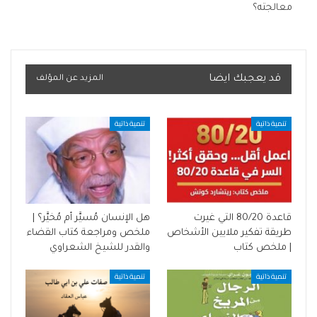
معالجته؟
قد يعجبك ايضا
المزيد عن المؤلف
تنمية ذاتية
تنمية ذاتية
قاعدة 80/20 التي غيرت
هل الإنسان مُسيَّر أم مُخيَّر؟ |
طريقة تفكير ملايين الأشخاص
ملخص ومراجعة كتاب القضاء
| ملخص كتاب
والقدر للشيخ الشعراوي
تنمية ذاتية
تنمية ذاتية