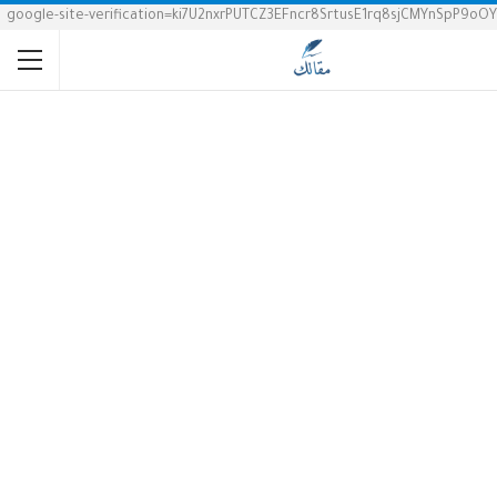
google-site-verification=ki7U2nxrPUTCZ3EFncr8SrtusE1rq8sjCMYnSpP9oOY