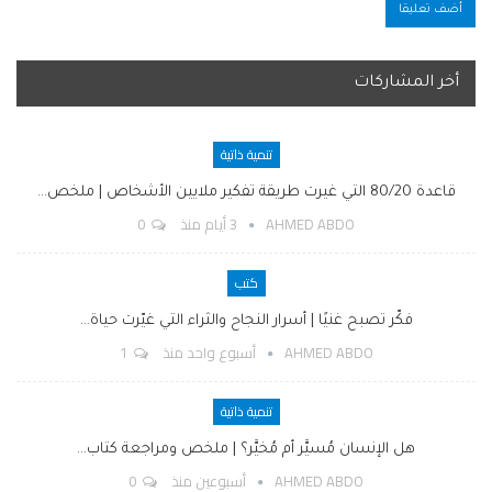
أخر المشاركات
تنمية ذاتية
قاعدة 80/20 التي غيرت طريقة تفكير ملايين الأشخاص | ملخص…
AHMED ABDO
3 أيام منذ
0
كتب
فكّر تصبح غنيًا | أسرار النجاح والثراء التي غيّرت حياة…
AHMED ABDO
أسبوع واحد منذ
1
تنمية ذاتية
هل الإنسان مُسيَّر أم مُخيَّر؟ | ملخص ومراجعة كتاب…
AHMED ABDO
أسبوعين منذ
0