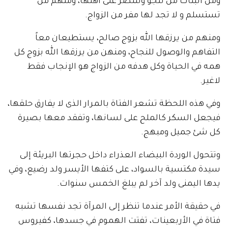
ومن البنات من تنجو وتنتصر على أهلها، ومنهم من
تستسلم و لا تجد لها مفر من الزواج.
ومنهم من يرزقها الله بزوج صالح، يستطيعان معاً
التفاهم والوصول للنجاح، ومنهن من يرزقها الله بزوج كل
همه في الحياة وكل هدفه من الزواج هو الإنجاب فقط
لاغير.
وفي هذه اللحظة تشعر الفتاة بالمرار الذى لا يفارق حلقها،
فيجعل السكر كالملح على لسانها، وتفقد معها بصيرة
كل شئ جميل ومبهج.
وتتحول الوردة البيضاء العذراء داخل حجرتها البريئة إلى
سيدة مكتسية بالسواد، على كتفها الأيسر ولد رضيع، وفي
يدها اليمنى ولد آخر لم يبلغ الخمس سنوات.
في حقيقة الأمر عندما تنظر إلى المرآة تجد نفسها تشبه
فتاة في الأربعينات، تفتت الهموم في جسدها، كفيروس