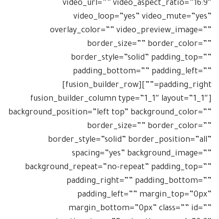
video_url=”” video_aspect_ratio=”16:9″
video_loop=”yes” video_mute=”yes”
overlay_color=”” video_preview_image=””
border_size=”” border_color=””
border_style=”solid” padding_top=””
padding_bottom=”” padding_left=””
padding_right=””][fusion_builder_row]
[fusion_builder_column type=”1_1″ layout=”1_1″
background_position=”left top” background_color=””
border_size=”” border_color=””
border_style=”solid” border_position=”all”
spacing=”yes” background_image=””
background_repeat=”no-repeat” padding_top=””
padding_right=”” padding_bottom=””
padding_left=”” margin_top=”0px”
margin_bottom=”0px” class=”” id=””