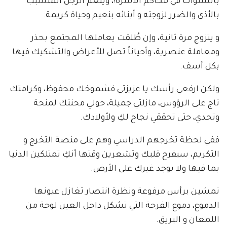
بالسنوات في محاكم الأسرة!، وينعم الرجل المتسبب
بالأذى والضرر لزوجته و أبنائه بنعيم وحياة كريمة.
و يتزوج مرة ثانية، وإن طُلقت يعاملها المجتمع بحذر
ومعاملة عنصرية، وأحياناً تصل للأعراض والتشكيك فيها
بكل أسف.
ولكن ارفعي رأسك يا عزيزتي فشموخك محفوظ، وكرامتك
تاج على الرؤوس، مازلتي جميلة، حولي محنتك لمنحة
وتحدي، حتى تحققي نجاح لكِ ولأولادك.
ففي لحظة تخرجهم الدراسي وهم على منصة التخرج و
التكريم، سيفرح قلبك وتشعرين وقتها أنكِ تمتلكين الدنيا
بما فيها ولا يوجد غيرك على الأرض.
تمشين برأس مرفوعة ونظرة انتصار تغازل عيونها
الدموع، دموع الفرحة التي تشكل داخل العين لوحة من
اللمعان و البريق.