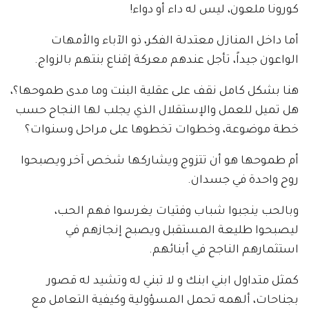
كورونا ملعون، ليس له داء أو دواء!
أما داخل المنازل معتدلة الفكر، ذو الآباء والأمهات
الواعون جيداً، تأجل عندهم معركة إقناع بنتهم بالزواج.
هنا بشكل كامل نقف على عقلية البنت وما مدى طموحها؟،
هل تميل للعمل والإستقلال الذي يجلب لها النجاح حسب
خطة موضوعة، وخطوات تخطوها على مراحل وسنوات؟
أم طموحها هو أن تتزوج ويشاركها شخص آخر ويصبحوا
روح واحدة في جسدان.
وبالحب ينجبوا شباب وفتيات يغرسوا فهم الحب،
ليصبحوا طليعة المستقبل ويصبح إنجازهم في
استثمارهم الناجح في أبنائهم.
كمثل متداول ابني ابنك و لا تبني له وتشيد له قصور
بجناحات، ألهمه تحمل المسؤولية وكيفية التعامل مع