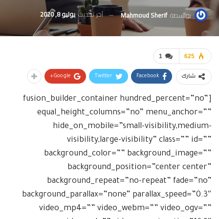
آخر تحديث
يوليو 8, 2020
بواسطة
Mahmoud Sherif
1
625
Google+
Twitter
Facebook
شارك
[fusion_builder_container hundred_percent=”no”
equal_height_columns=”no” menu_anchor=””
hide_on_mobile=”small-visibility,medium-
visibility,large-visibility” class=”” id=””
background_color=”” background_image=””
background_position=”center center”
background_repeat=”no-repeat” fade=”no”
background_parallax=”none” parallax_speed=”0.3″
video_mp4=”” video_webm=”” video_ogv=””