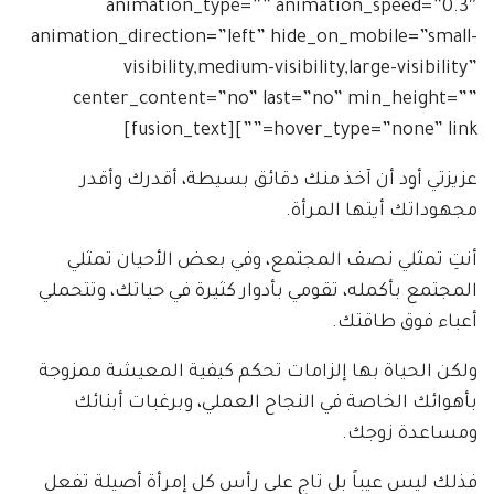
animation_type=”” animation_speed=”0.3″
animation_direction=”left” hide_on_mobile=”small-
visibility,medium-visibility,large-visibility”
center_content=”no” last=”no” min_height=””
hover_type=”none” link=””][fusion_text]
عزيزتي أود أن آخذ منك دقائق بسيطة، أقدرك وأقدر
مجهوداتك أيتها المرأة.
أنتِ تمثلي نصف المجتمع، وفي بعض الأحيان تمثلي
المجتمع بأكمله، تقومي بأدوار كثيرة في حياتك، وتتحملي
أعباء فوق طاقتك.
ولكن الحياة بها إلزامات تحكم كيفية المعيشة ممزوجة
بأهوائك الخاصة في النجاح العملي، وبرغبات أبنائك
ومساعدة زوجك.
فذلك ليس عيباً بل تاج على رأس كل إمرأة أصيلة تفعل