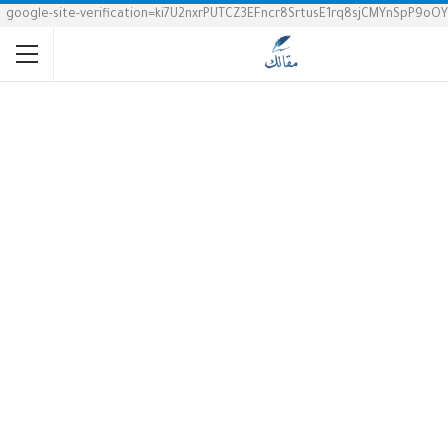
google-site-verification=ki7U2nxrPUTCZ3EFncr8SrtusE1rq8sjCMYnSpP9oOY