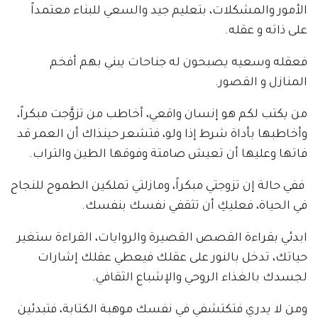
الأمور والمشكلات، بتعليم جيد والسعي للبناء معتمداً
على ذاته و عقله.
فعقله وسعيه يصبحون له جناحات يبني بهم أفخم
المنازل و القصور.
من يكتب لكم هو إنسان واقعي، أخاطب من تزوَّجت مبكراً،
وأخاطبها بأداة شرط إذا ولو، فتشعر حينذاك أن العمر قد
فاتها وعليها أن تعيش صامتة وفوقها الطين والتراب.
ففي حالة إن تزوجتي مبكراً، ومازلتي تملكين الطموح للنجاح
في الحياة، فعليكِ أن تثقفي نفسك بنفسك.
ابدئي بقراءة القصص القصيرة والروايات، القراءة ستغير
حياتك، تدخل بالنور على عقلك فيعطي عقلك إشارات
لجسدك بالغذاء الروحي والإشباع الثقافي.
ومن لا يدري فتكتشفي في نفسك موهبة الكتابة، فتبدئين