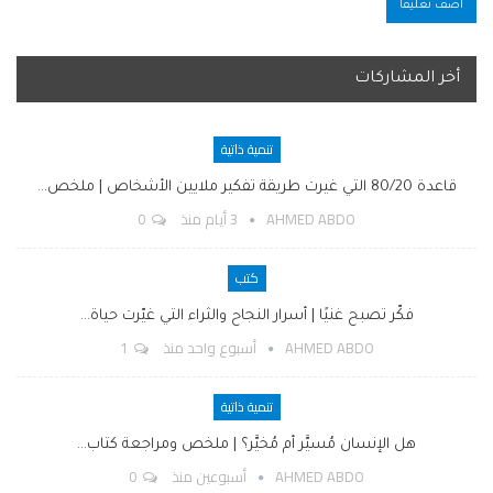
أخر المشاركات
تنمية ذاتية
قاعدة 80/20 التي غيرت طريقة تفكير ملايين الأشخاص | ملخص…
AHMED ABDO
3 أيام منذ
0
كتب
فكّر تصبح غنيًا | أسرار النجاح والثراء التي غيّرت حياة…
AHMED ABDO
أسبوع واحد منذ
1
تنمية ذاتية
هل الإنسان مُسيَّر أم مُخيَّر؟ | ملخص ومراجعة كتاب…
AHMED ABDO
أسبوعين منذ
0