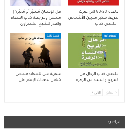
قاعدة 80/20 التي غيرت
هل الإنسان مُسيَّر أم مُخيَّر؟ |
طريقة تفكير ملايين الأشخاص
ملخص ومراجعة كتاب القضاء
| ملخص كتاب
والقدر للشيخ الشعراوي
تنمية ذاتية
تنمية ذاتية
ملخص كتاب الرجال من
عبقرية علي للعقاد: ملخص
المريخ والنساء من الزهرة
شامل لصفات الإمام علي
السابق
التالي
اترك رد