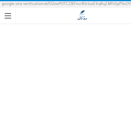
google-site-verification=ki7U2nxrPUTCZ3EFncr8SrtusE1rq8sjCMYnSpP9oOY