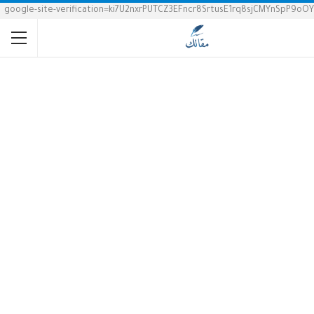
google-site-verification=ki7U2nxrPUTCZ3EFncr8SrtusE1rq8sjCMYnSpP9oOY