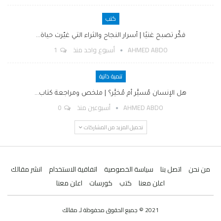
كتب
فكّر تصبح غنيًا | أسرار النجاح والثراء التي غيّرت حياة…
AHMED ABDO
أسبوع واحد منذ
1
تنمية ذاتية
هل الإنسان مُسيَّر أم مُخيَّر؟ | ملخص ومراجعة كتاب…
AHMED ABDO
أسبوعين منذ
0
تحميل المزيد من المشاركات
من نحن
اتصل بنا
سياسة الخصوصية
اتفاقية الاستخدام
انشر مقالك
اعلن معنا
كتب
كورسات
اعلن معنا
2021 © جميع الحقوق محفوظة لـ مقالك