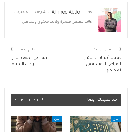
Ahmed Abdo
145 المشاركات
0 تعليقات
كاتب قصص قصيرة وكاتب محتوى ومحاضر.
السابق بوست
القادم بوست
خمسة أسباب لانتشار
فيلم اهل الكهف يتذيل
الأمراض النفسية فى
ايرادات السينما
المجتمع
قد يعجبك ايضا
المزيد عن المؤلف
أخرى
أخرى