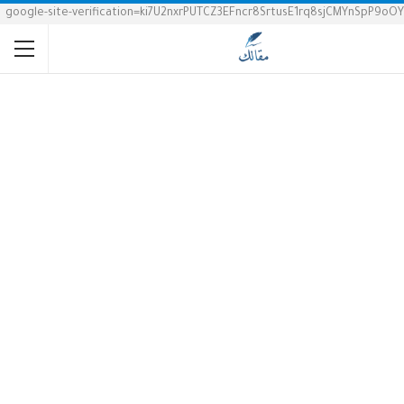
google-site-verification=ki7U2nxrPUTCZ3EFncr8SrtusE1rq8sjCMYnSpP9oOY