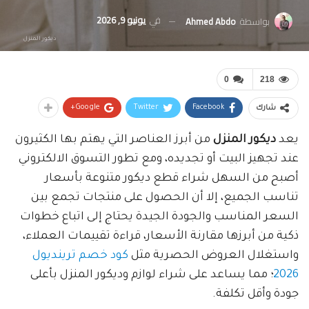
في
يونيو 9, 2026
بواسطة
Ahmed Abdo
ديكور المنزل
0
218
Google+
Twitter
Facebook
شارك
يعد
ديكور المنزل
من أبرز العناصر التي يهتم بها الكثيرون
عند تجهيز البيت أو تجديده، ومع تطور التسوق الالكتروني
أصبح من السهل شراء قطع ديكور متنوعة بأسعار
تناسب الجميع، إلا أن الحصول على منتجات تجمع بين
السعر المناسب والجودة الجيدة يحتاج إلى اتباع خطوات
ذكية من أبرزها مقارنة الأسعار، قراءة تقييمات العملاء،
واستغلال العروض الحصرية مثل
كود خصم ترينديول
2026
؛ مما يساعد على شراء لوازم وديكور المنزل بأعلى
جودة وأقل تكلفة.