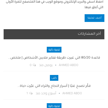
احفظ اسمي والبريد الإلكتروني وموقع الويب في هذا المتصفح للمرة الأولى
التي أعلق فيها.
أخر المشاركات
تنمية ذاتية
قاعدة 80/20 التي غيرت طريقة تفكير ملايين الأشخاص | ملخص…
AHMED ABDO
يومين منذ
0
كتب
فكّر تصبح غنيًا | أسرار النجاح والثراء التي غيّرت حياة…
AHMED ABDO
أسبوع واحد منذ
1
تنمية ذاتية